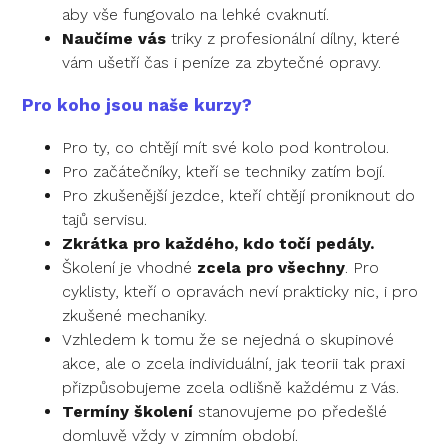
aby vše fungovalo na lehké cvaknutí.
Naučíme vás
triky z profesionální dílny, které
vám ušetří čas i peníze za zbytečné opravy.
Pro koho jsou naše kurzy?
Pro ty, co chtějí mít své kolo pod kontrolou.
Pro začátečníky, kteří se techniky zatím bojí.
Pro zkušenější jezdce, kteří chtějí proniknout do
tajů servisu.
Zkrátka pro každého, kdo točí pedály.
Školení je vhodné
zcela pro všechny
. Pro
cyklisty, kteří o opravách neví prakticky nic, i pro
zkušené mechaniky.
Vzhledem k tomu že se nejedná o skupinové
akce, ale o zcela individuální, jak teorii tak praxi
přizpůsobujeme zcela odlišně každému z Vás.
Termíny školení
stanovujeme po předešlé
domluvě vždy v zimním období.