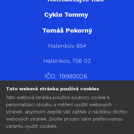
Cyklo Tommy
Tomáš Pokorný
Halenkov 854
Halenkov, 756 03
IČO: 19983026
Tato webová stránka používá cookies
Tel.: +420 778 802 872
Tato webová stránka používá soubory cookie k
personalizaci obsahu a měření využití webových
E-mail:
stránek, abychom zlepšili Váš zážitek z návštěvy těchto
webových stránek. Zvolte prosím Vámi preferovanou
info@cyklotommy.cz
variantu využítí cookies.
servis@cyklotommy.cz